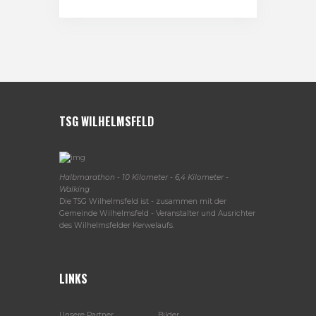
TSG WILHELMSFELD
Halbmarathon - 10 Kilometer - 6,4 Kilometer -
Walking
Die TSG Wilhelmsfeld ist - zusammen mit der
Gemeinde Wilhelmsfeld - Veranstalter und Ausrichter
des Wilhelmsfelder Kerwelaufs.
LINKS
Unsere Partner
Bilder