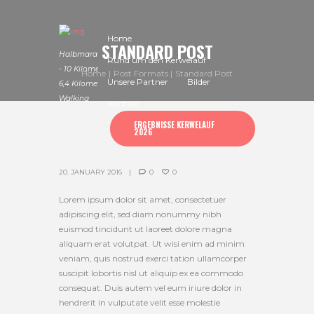
Home
STANDARD POST
Halbmarathon
Rund um den Kerwelauf
- 10 Kilometer -
Home
Post Formats
Standard Post
Unsere Partner
Bilder
6,4 Kilometer -
Walking
Kontakt
ERGEBNISSE KERWELAUF
2026
20. JANUARY 2016
0
0
Lorem ipsum dolor sit amet, consectetuer
adipiscing elit, sed diam nonummy nibh
euismod tincidunt ut laoreet dolore magna
aliquam erat volutpat. Ut wisi enim ad minim
veniam, quis nostrud exerci tation ullamcorper
suscipit lobortis nisl ut aliquip ex ea commodo
consequat. Duis autem vel eum iriure dolor in
hendrerit in vulputate velit esse molestie