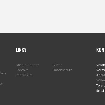
LINKS
KON
Unsere Partner
Bilder
Veran
Kontakt
Datenschutz
Vorst
er -
Impressum
Adres
Wilhe
er
Telef
Email