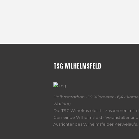
TSG WILHELMSFELD
Halbmarathon - 10 Kilometer - 6,4 Kilomet
Walking
Die TSG Wilhelmsfeld ist - zusammen mit d
Gemeinde Wilhelmsfeld - Veranstalter und
Ausrichter des Wilhelmsfelder Kerwelaufs.