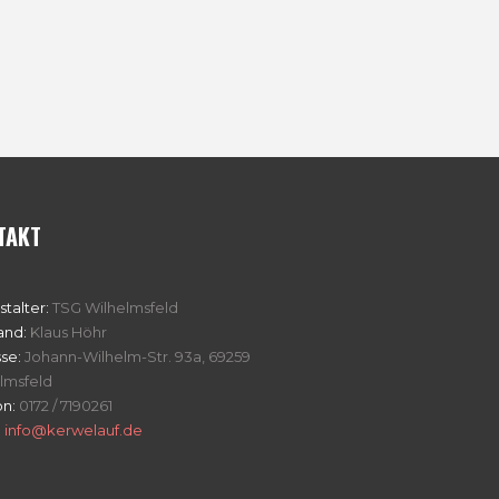
TAKT
stalter:
TSG Wilhelmsfeld
and:
Klaus Höhr
se:
Johann-Wilhelm-Str. 93a, 69259
lmsfeld
on:
0172 / 7190261
:
info@kerwelauf.de