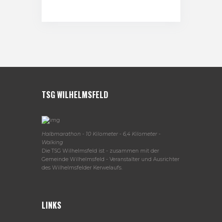
TSG WILHELMSFELD
Halbmarathon - 10 Kilometer - 6,4 Kilometer -
Walking
Die TSG Wilhelmsfeld ist - zusammen mit der
Gemeinde Wilhelmsfeld - Veranstalter und Ausrichter
des Wilhelmsfelder Kerwelaufs.
LINKS