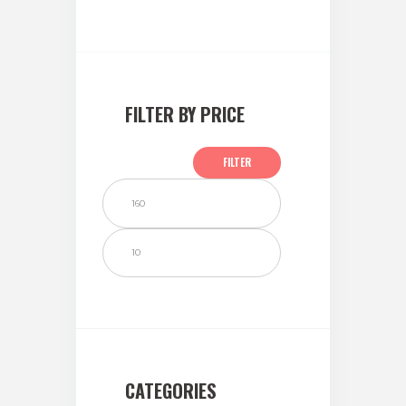
FILTER BY PRICE
FILTER
Min.
Max.
Preis
Preis
CATEGORIES