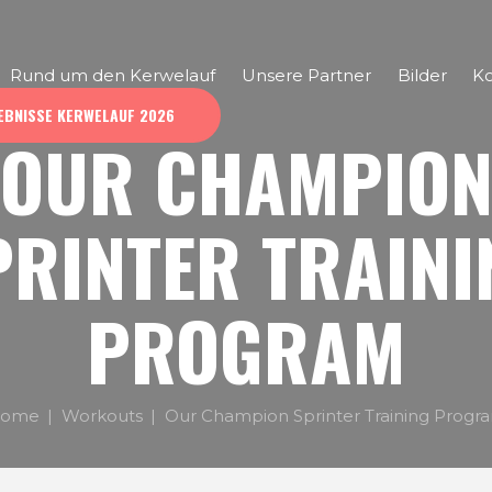
Rund um den Kerwelauf
Unsere Partner
Bilder
Ko
EBNISSE KERWELAUF 2026
OUR CHAMPIO
PRINTER TRAINI
PROGRAM
ome
Workouts
Our Champion Sprinter Training Progr