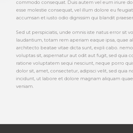
commodo consequat. Duis autem vel eum iriure dolor
esse molestie consequat, vel illum dolore eu feugiat n
accumsan et iusto odio dignissim qui blandit praesen
Sed ut perspiciatis, unde omnis iste natus error s
laudantium, totam rem aperiam eaque ipsa, quae ab i
architecto beatae vitae dicta sunt, expli cabo. ne
voluptas sit, aspernatur aut odit aut fugit, sed quia
ratione voluptatem sequi nesciunt, neque porro qui
dolor sit, amet, consectetur, adipisci velit, sed q
incidunt, ut labore et dolore magnam aliquam quae
veniam.