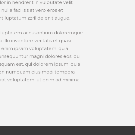
 in hendrerit in vulputate velit
ulla facilisis at vero eros et
t luptatum zzril delenit augue.
it voluptatem accusantium doloremque
llo inventore veritatis et quasi
mo enim ipsam voluptatem, quia
 consequuntur magni dolores eos, qui
squam est, qui dolorem ipsum, quia
uia non numquam eius modi tempora
rat voluptatem. ut enim ad minima