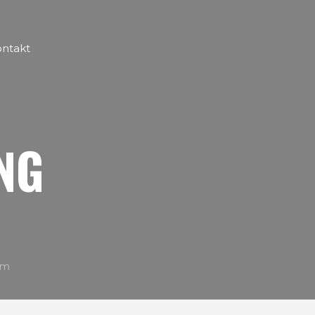
ntakt
N
NG
am