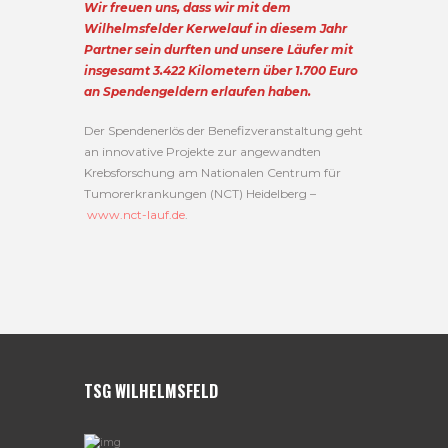
Wir freuen uns, dass wir mit dem
Wilhelmsfelder Kerwelauf in diesem Jahr
Partner sein durften und unsere Läufer mit
insgesamt 3.422 Kilometern über 1.700 Euro
an Spendengeldern erlaufen haben.
Der Spendenerlös der Benefizveranstaltung geht
an innovative Projekte zur angewandten
Krebsforschung am Nationalen Centrum für
Tumorerkrankungen (NCT) Heidelberg –
www.nct-lauf.de
.
TSG WILHELMSFELD