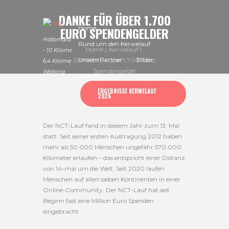
DANKE FÜR ÜBER 1.700
Home
EURO SPENDENGELDER
Halbmarathon
Rund um den Kerwelauf
Home
Kerwelauf
- 10 Kilometer -
Unsere Partner
Bilder
DANKE für über 1.700 Euro
6,4 Kilometer -
Spendengelder
Walking
Kontakt
ERGEBNISSE KERWELAUF
2026
Der NCT-Lauf fand in diesem Jahr zum 13. Mal
statt. Seit seiner ersten Austragung 2012 haben
mehr als 50.000 Menschen ungefähr 570.000
Kilometer erlaufen – das entspricht einer Distanz
von 14-mal um die Welt. Seit 2020 laufen
Menschen auf allen sieben Kontinenten in einer
Online-Community. Der NCT-Lauf hat seit
Beginn fast eine Million Euro Spenden
eingebracht