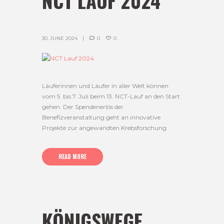
NCT LAUF 2024
30. JUNE 2024
0
0
Läuferinnen und Läufer in aller Welt können
vom 5. bis 7. Juli beim 13. NCT-Lauf an den Start
gehen. Der Spendenerlös der
Benefizveranstaltung geht an innovative
Projekte zur angewandten Krebsforschung
READ MORE
KÖNIGSWEGE