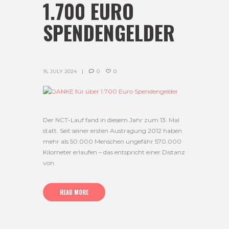
1.700 EURO
SPENDENGELDER
16. JULY 2024
0
0
Der NCT-Lauf fand in diesem Jahr zum 13. Mal
statt. Seit seiner ersten Austragung 2012 haben
mehr als 50.000 Menschen ungefähr 570.000
Kilometer erlaufen – das entspricht einer Distanz
von
READ MORE