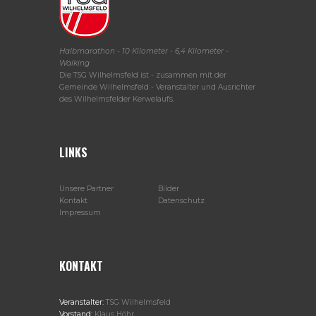
Halbmarathon - 10 Kilometer - 6,4 Kilometer -
Walking
Die TSG Wilhelmsfeld ist - zusammen mit der
Gemeinde Wilhelmsfeld - Veranstalter und Ausrichter
des Wilhelmsfelder Kerwelaufs.
LINKS
Unsere Partner
Bilder
Kontakt
Datenschutz
Impressum
KONTAKT
Veranstalter:
TSG Wilhelmsfeld
Vorstand:
Klaus Höhr