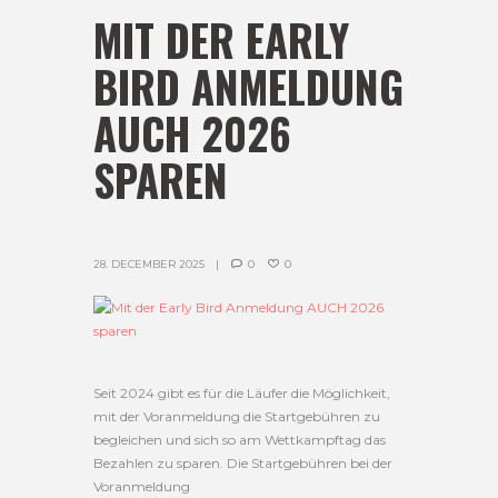
MIT DER EARLY
BIRD ANMELDUNG
AUCH 2026
SPAREN
28. DECEMBER 2025
0
0
Seit 2024 gibt es für die Läufer die Möglichkeit,
mit der Voranmeldung die Startgebühren zu
begleichen und sich so am Wettkampftag das
Bezahlen zu sparen. Die Startgebühren bei der
Voranmeldung