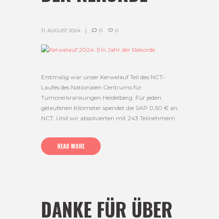
11. AUGUST 2024
0
0
Erstmalig war unser Kerwelauf Teil des NCT-
Laufes des Nationalen Centrums für
Tumorerkrankungen Heidelberg. Für jeden
gelaufenen Kilometer spendet die SAP 0,50 € an
NCT. Und wir absolvierten mit 243 Teilnehmern
READ MORE
DANKE FÜR ÜBER