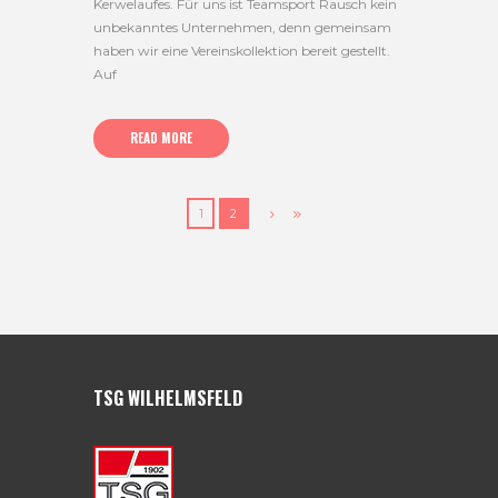
Kerwelaufes. Für uns ist Teamsport Rausch kein
unbekanntes Unternehmen, denn gemeinsam
haben wir eine Vereinskollektion bereit gestellt.
Auf
READ MORE
1
2
TSG WILHELMSFELD