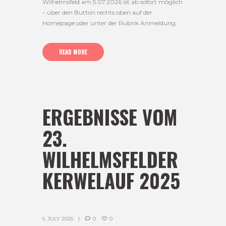
Wilhelmsfeld am 5.07.2026 ist ab sofort möglich
– über den Button rechts oben auf der
Homepage oder unter der Rubrik Anmeldung.
READ MORE
ERGEBNISSE VOM
23.
WILHELMSFELDER
KERWELAUF 2025
6. JULY 2025
0
0